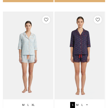
M
L
XL
S
M
L
+