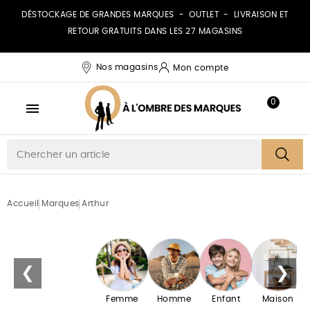
DÉSTOCKAGE DE GRANDES MARQUES - OUTLET - LIVRAISON ET
RETOUR GRATUITS DANS LES 27 MAGASINS
Nos magasins
Mon compte
0

Accueil
Marques
Arthur
A
❮
❯
Femme
Homme
Enfant
Maison