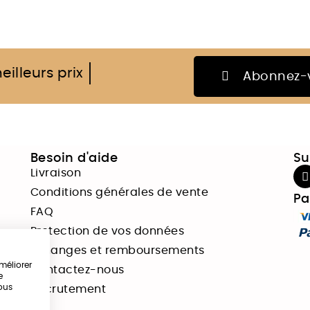
eilleurs prix
Abonnez-v
Besoin d'aide
Su
Livraison
Conditions générales de vente
Pa
FAQ
Protection de vos données
Echanges et remboursements
méliorer
Contactez-nous
e
nous
Recrutement