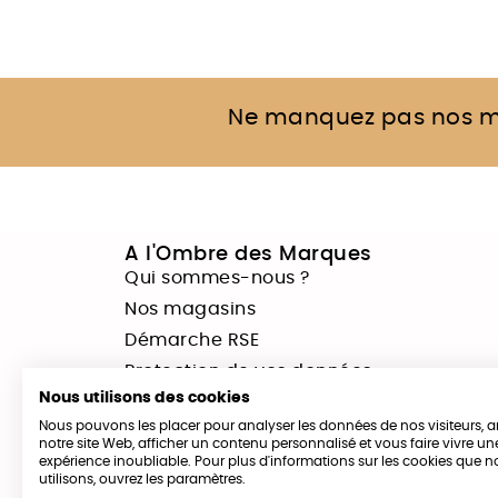
Ne manquez pas
nos m
A l'Ombre des Marques
Qui sommes-nous ?
Nos magasins
Démarche RSE
Protection de vos données
Nous utilisons des cookies
Mentions légales
Nous pouvons les placer pour analyser les données de nos visiteurs, a
Ventes privées
notre site Web, afficher un contenu personnalisé et vous faire vivre un
expérience inoubliable. Pour plus d'informations sur les cookies que 
Cartes cadeaux
utilisons, ouvrez les paramètres.
Déstockage à La Crèche